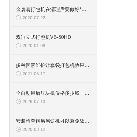
金属屑打包机在清理后要做好*检查
2020-07-22
双缸立式打包机VB-50HD
2020-01-08
多种因素维护让套袋打包机效果更好
2021-05-17
全自动铝屑压块机价格多少钱一台？看完这篇，心里就有谱了
2026-07-13
安装检查钢屑屑饼机可以避免故障发生
2020-08-12