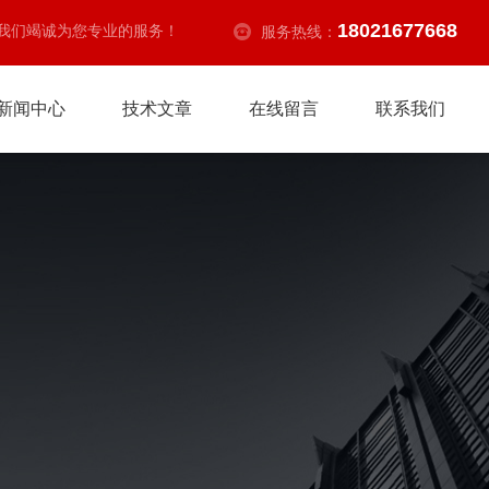
18021677668
我们竭诚为您专业的服务！
服务热线：
新闻中心
技术文章
在线留言
联系我们