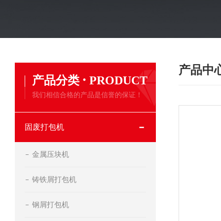
产品中
·
产品分类
PRODUCT
我们相信合格的产品是信誉的保证！
固废打包机
金属压块机
铸铁屑打包机
钢屑打包机