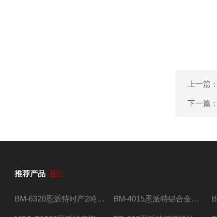
上一篇
下一篇
推荐产品
BM-6320恩派特时产2吨合金钢屑压饼机
BM-4015恩派特铝合金屑压饼机 脱油效果好