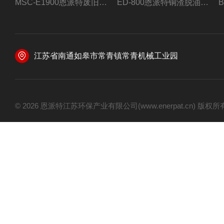
MSC-E1900恩派特废旧锂电池极片破碎处理设备
ED-800恩派特铜渣脱油机废铜屑铝屑甩油机
江苏省南通如皋市常青镇常青机械工业园
© 2026 恩派特江苏环保产业有限公司(www.enerpat.cn) 版