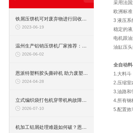
采用法国
欧洲标准
铁屑压饼机可对废弃物进行回收利用
3 液压系
2023-06-19
稳定的液
电机跟油
温州生产铝销压饼机厂家推荐：为什么恩派特成为行业优选？
油缸压头
2026-06-02
全自动料
恩派特塑料胶头撕碎机 助力废塑料回收有一手！
1.大料
2024-04-28
2.压缩
3.油路
立式编织袋打包机穿带机构故障处理：送带不到位/退带困难检修
4.所有
2026-07-10
5.配置
机加工铝屑处理难题如何破？恩派特铝屑压块机给你答案！