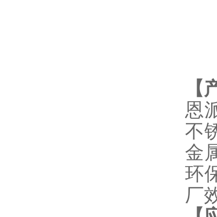
【
恩
不
金
环
厂
【