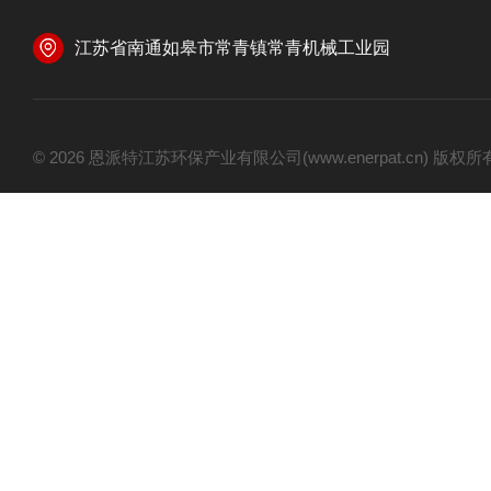
江苏省南通如皋市常青镇常青机械工业园
© 2026 恩派特江苏环保产业有限公司(www.enerpat.cn) 版