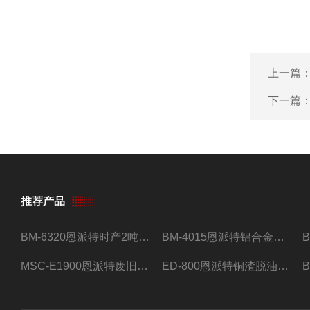
上一篇
下一篇
推荐产品
BM-6320恩派特时产2吨合金钢屑压饼机
BM-4015恩派特铝合金屑压饼机 脱油效果好
MSC-E1900恩派特废旧锂电池极片破碎处理设备
ED-800恩派特铜渣脱油机废铜屑铝屑甩油机