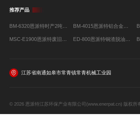
推荐产品
BM-6320恩派特时产2吨合金钢屑压饼机
BM-4015恩派特铝合金屑压饼机 脱油效果好
MSC-E1900恩派特废旧锂电池极片破碎处理设备
ED-800恩派特铜渣脱油机废铜屑铝屑甩油机
江苏省南通如皋市常青镇常青机械工业园
© 2026 恩派特江苏环保产业有限公司(www.enerpat.cn) 版