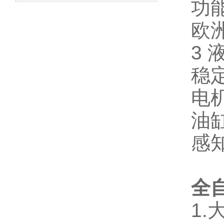
功
欧
3 
稳
电
油
感
全
1