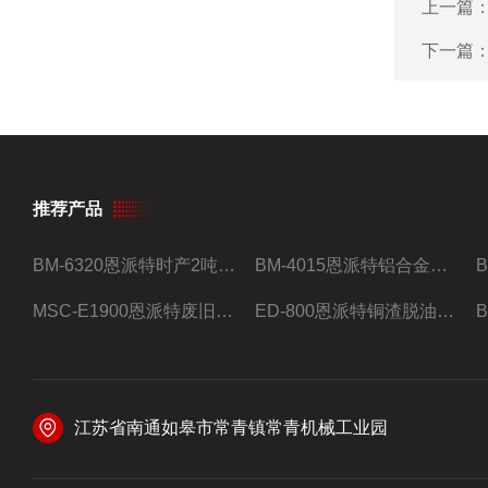
上一篇
下一篇
推荐产品
BM-6320恩派特时产2吨合金钢屑压饼机
BM-4015恩派特铝合金屑压饼机 脱油效果好
MSC-E1900恩派特废旧锂电池极片破碎处理设备
ED-800恩派特铜渣脱油机废铜屑铝屑甩油机
江苏省南通如皋市常青镇常青机械工业园