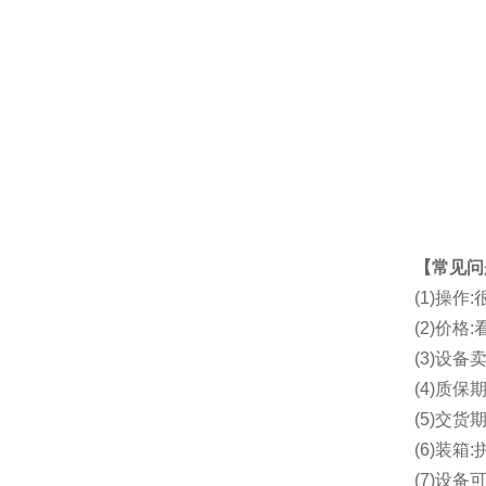
【常见问
(1)操
(2)价
(3)设备
(4)质保期
(5)交货
(6)装箱:
(7)设