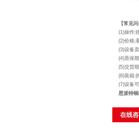
【常见问
(1)操
(2)价
(3)设备
(4)质保期
(5)交货
(6)装箱:
(7)设
恩派特铜
在线咨