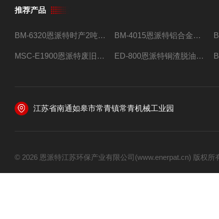
推荐产品
BM-6320恩派特时产2吨合金钢屑压饼机
BM-4015恩派特铝合金屑压饼机 脱油效果好
MSC-E1900恩派特废旧锂电池极片破碎处理设备
ED-800恩派特铜渣脱油机废铜屑铝屑甩油机
江苏省南通如皋市常青镇常青机械工业园
© 2026 恩派特江苏环保产业有限公司(www.enerpat.cn) 版