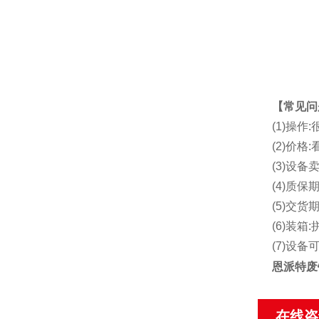
【常见问
(1)操
(2)价
(3)设备
(4)质保期
(5)交货
(6)装箱:
(7)设
恩派特废
在线咨