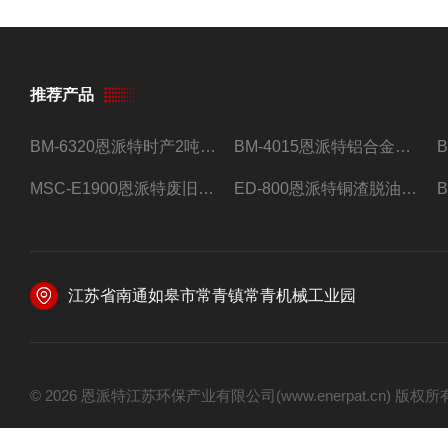
推荐产品
BM-6320恩派特时产2吨合金钢屑压饼机
BM-4015恩派特铝合金屑压饼机 脱油效果好
MSC-E1900恩派特废旧锂电池极片破碎处理设备
ED-800恩派特铜渣脱油机废铜屑铝屑甩油机
江苏省南通如皋市常青镇常青机械工业园
© 2026 恩派特江苏环保产业有限公司(www.enerpat.cn) 版