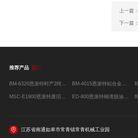
上一篇
下一篇
推荐产品
BM-6320恩派特时产2吨合金钢屑压饼机
BM-4015恩派特铝合金屑压饼机 脱油效果好
MSC-E1900恩派特废旧锂电池极片破碎处理设备
ED-800恩派特铜渣脱油机废铜屑铝屑甩油机
江苏省南通如皋市常青镇常青机械工业园