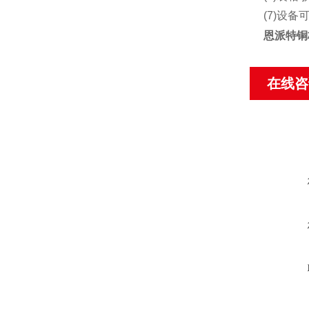
(7)设
恩派特铜
在线咨