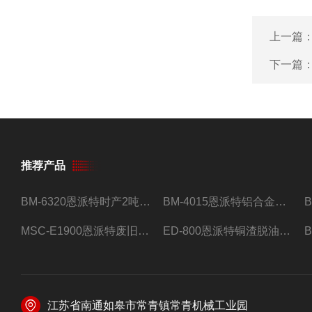
上一篇
下一篇
推荐产品
BM-6320恩派特时产2吨合金钢屑压饼机
BM-4015恩派特铝合金屑压饼机 脱油效果好
MSC-E1900恩派特废旧锂电池极片破碎处理设备
ED-800恩派特铜渣脱油机废铜屑铝屑甩油机
江苏省南通如皋市常青镇常青机械工业园