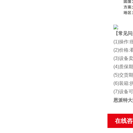
【常见问
(1)操
(2)价
(3)设备
(4)质保期
(5)交货
(6)装箱:
(7)设
恩派特大
在线咨