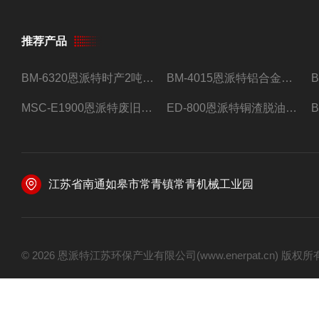
推荐产品
BM-6320恩派特时产2吨合金钢屑压饼机
BM-4015恩派特铝合金屑压饼机 脱油效果好
MSC-E1900恩派特废旧锂电池极片破碎处理设备
ED-800恩派特铜渣脱油机废铜屑铝屑甩油机
江苏省南通如皋市常青镇常青机械工业园
© 2026 恩派特江苏环保产业有限公司(www.enerpat.cn) 版