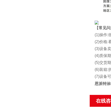
【常见问
(1)操
(2)价
(3)设备
(4)质保期
(5)交货
(6)装箱:
(7)设
恩派特涂
在线咨