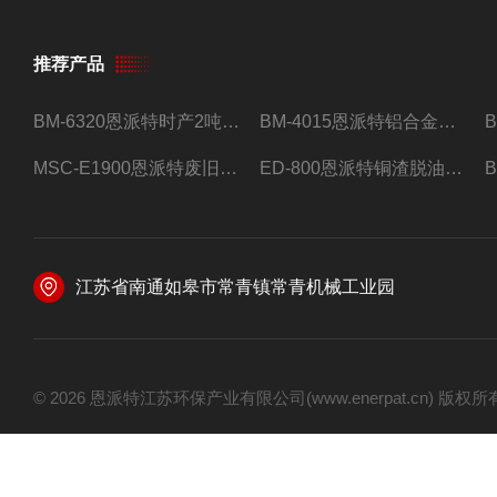
推荐产品
BM-6320恩派特时产2吨合金钢屑压饼机
BM-4015恩派特铝合金屑压饼机 脱油效果好
MSC-E1900恩派特废旧锂电池极片破碎处理设备
ED-800恩派特铜渣脱油机废铜屑铝屑甩油机
江苏省南通如皋市常青镇常青机械工业园
© 2026 恩派特江苏环保产业有限公司(www.enerpat.cn) 版