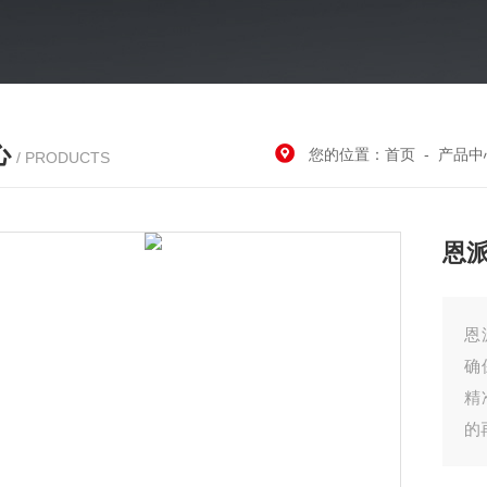
心
您的位置：
首页
-
产品中
/ PRODUCTS
恩
恩
确
精
的