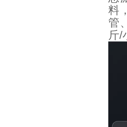
料
管
斤/