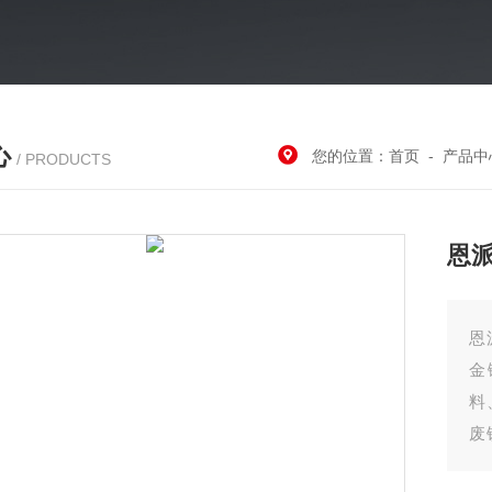
心
您的位置：
首页
-
产品中
/ PRODUCTS
恩派
恩
金
料
废
费