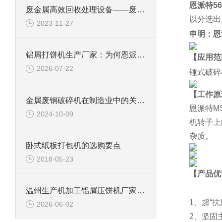
恩派特5
废金属高效回收处理设备——废钢边角料锤式撕碎机
以分选出
2023-11-27
申明：恩
铝屑打饼机生产厂家：为何恩派特成为行业优选？
【应用范
2026-07-22
锤式破碎
【工作原
金属废钢破碎机在制造业中的关键角色
恩派特M
2024-10-09
机转子上
杂质。
卧式纸板打包机的选购要点
2018-05-23
【产品优
温州生产机加工铝屑压饼机厂家推荐：为什么恩派特是更明智的选择？
1、超“
2026-06-02
2、
坚固