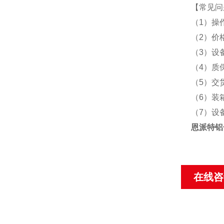
【常见问
（1）操
（2）价
（3）设
（4）质
（5）交
（6）装
（7）设
恩派特铝
在线咨