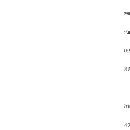
您
您
联
常
详
补