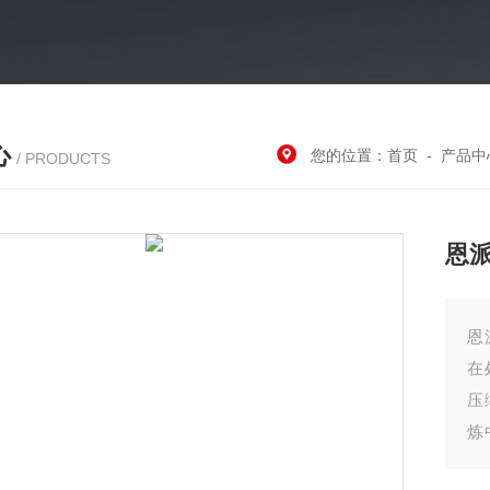
心
您的位置：
首页
-
产品中
/ PRODUCTS
恩
恩
在
压
炼
业