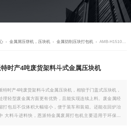
心
-
金属屑压饼机，压块机
-
金属切削压块打包机
-
AMB-H1510-160恩派特时产4吨废货架料斗式金属压块机
派特时产4吨废货架料斗式金属压块机
派特时产4吨废货架料斗式金属压块机，相较于门盖式压块机，
处理轻型废金属方面更有优势，且能实现连续上料。废金属经
缩打包后不仅体积大幅缩小，便于装车和装箱。还能在回炉冶
中 大料斗进料快，恩派特金属废屑打包机主要适用于环保企
、回收企业、炼钢厂、金属制品业，电子电器企业、铝箔制造