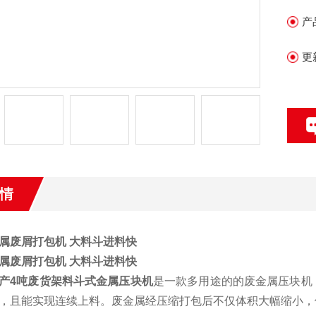
企
产
等
更
情
属废屑打包机 大料斗进料快
属废屑打包机 大料斗进料快
产4吨废货架料斗式金属压块机
是一款多用途的的废金属压块机
，且能实现连续上料。废金属经压缩打包后不仅体积大幅缩小，