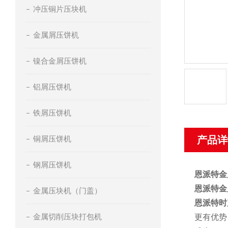
冲压铜片压块机
金属屑压饼机
镍合金屑压饼机
铝屑压饼机
铁屑压饼机
铜屑压饼机
产品详
钢屑压饼机
恩派特金
恩派特金
金属压块机（门盖）
恩派特时
金属切削压块打包机
更有优势