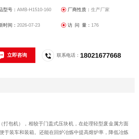
业等。设备可用于打包：铝箔、金属屑、电器外壳、铝型材
品型号：
AMB-H1510-160
厂商性质：
生产厂家
。
新时间：
2026-07-23
访 问 量：
176
18021677668
立即咨询
联系电话：
（打包机），相较于门盖式压块机，在处理轻型废金属方面
便于装车和装箱。还能在回炉冶炼中提高熔炉率，降低冶炼