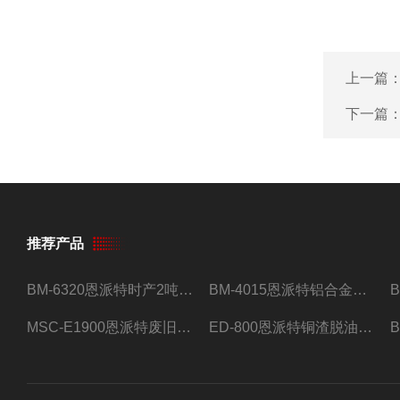
上一篇
下一篇
推荐产品
BM-6320恩派特时产2吨合金钢屑压饼机
BM-4015恩派特铝合金屑压饼机 脱油效果好
MSC-E1900恩派特废旧锂电池极片破碎处理设备
ED-800恩派特铜渣脱油机废铜屑铝屑甩油机