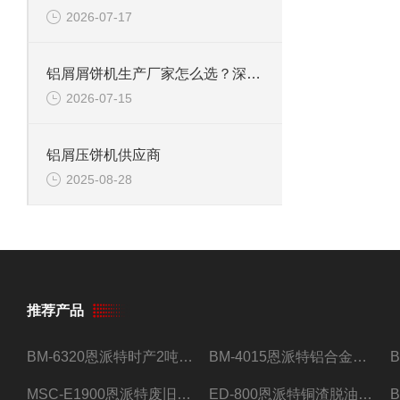
2026-07-17
铝屑屑饼机生产厂家怎么选？深度解析恩派特的高效回收方案
2026-07-15
铝屑压饼机供应商
2025-08-28
推荐产品
BM-6320恩派特时产2吨合金钢屑压饼机
BM-4015恩派特铝合金屑压饼机 脱油效果好
MSC-E1900恩派特废旧锂电池极片破碎处理设备
ED-800恩派特铜渣脱油机废铜屑铝屑甩油机