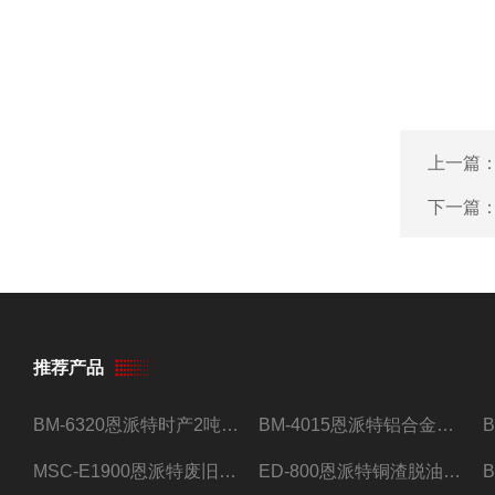
上一篇
下一篇
推荐产品
BM-6320恩派特时产2吨合金钢屑压饼机
BM-4015恩派特铝合金屑压饼机 脱油效果好
MSC-E1900恩派特废旧锂电池极片破碎处理设备
ED-800恩派特铜渣脱油机废铜屑铝屑甩油机