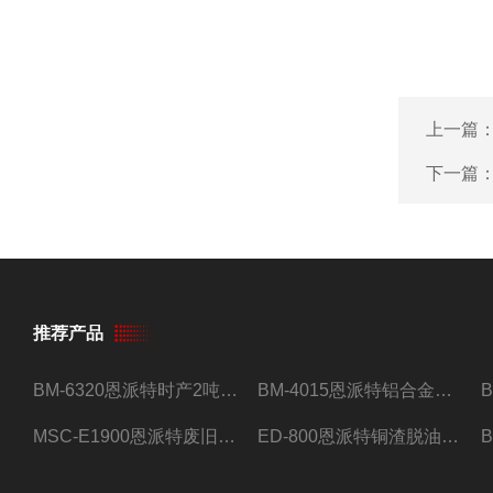
上一篇
下一篇
推荐产品
BM-6320恩派特时产2吨合金钢屑压饼机
BM-4015恩派特铝合金屑压饼机 脱油效果好
MSC-E1900恩派特废旧锂电池极片破碎处理设备
ED-800恩派特铜渣脱油机废铜屑铝屑甩油机