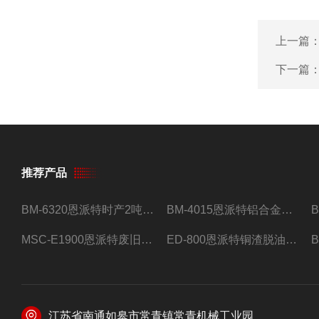
上一篇
下一篇
推荐产品
BM-6320恩派特时产2吨合金钢屑压饼机
BM-4015恩派特铝合金屑压饼机 脱油效果好
MSC-E1900恩派特废旧锂电池极片破碎处理设备
ED-800恩派特铜渣脱油机废铜屑铝屑甩油机
江苏省南通如皋市常青镇常青机械工业园