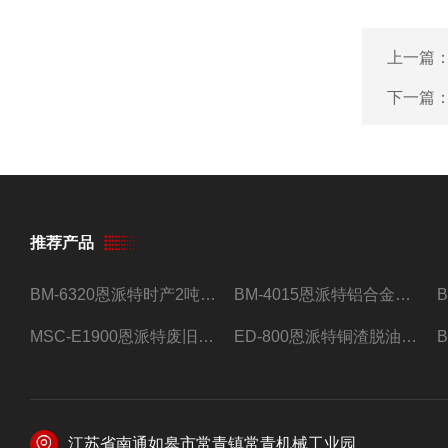
上一篇
下一篇
推荐产品
BM-6320恩派特时产2吨合金钢屑压饼机
BM-4015恩派特铝合金屑压饼机 脱油效果好
MSC-E1900恩派特废旧锂电池极片破碎处理设备
ED-800恩派特铜渣脱油机废铜屑铝屑甩油机
江苏省南通如皋市常青镇常青机械工业园