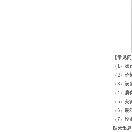
【
常见问
（1）
操
（2）
价
（3）
设
（4）
质
（5）
交
（6）
装
（7）
设
锯床铝屑