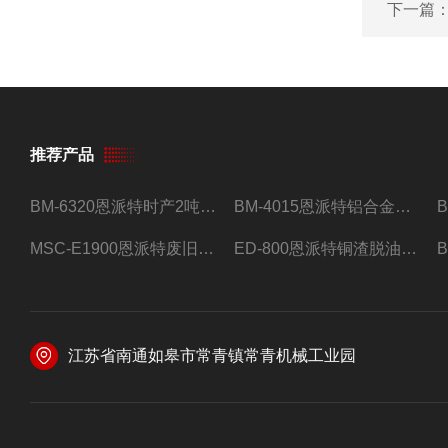
下一篇
推荐产品
BM-6320恩派特时产2吨合金钢屑压饼机
BM-4015恩派特铝合金屑压饼机 脱油效果好
MSC-E1900恩派特废旧锂电池极片破碎处理设备
ED-800恩派特铜渣脱油机废铜屑铝屑甩油机
江苏省南通如皋市常青镇常青机械工业园