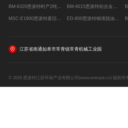
BM-6320恩派特时产2吨合金钢屑压饼机
BM-4015恩派特铝合金屑压饼机 脱油效果好
MSC-E1900恩派特废旧锂电池极片破碎处理设备
ED-800恩派特铜渣脱油机废铜屑铝屑甩油机
江苏省南通如皋市常青镇常青机械工业园
© 2026 恩派特江苏环保产业有限公司(www.enerpat.cn) 版