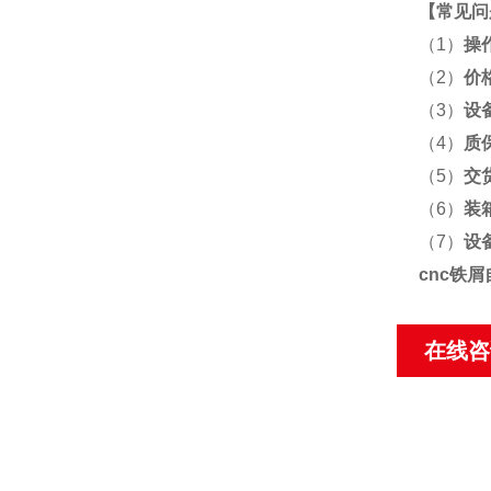
【
常见问
（1）
操
（2）
价
（3）
设
（4）
质
（5）
交
（6）
装
（7）
设
cnc铁
在线咨