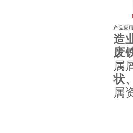
产品应
造
废
属
状
属