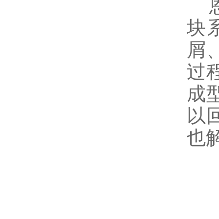
恩
块
屑
过
成
以
也