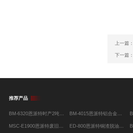
上一篇
下一篇
推荐产品
BM-6320恩派特时产2吨合金钢屑压饼机
BM-4015恩派特铝合金屑压饼机 脱油效果好
MSC-E1900恩派特废旧锂电池极片破碎处理设备
ED-800恩派特铜渣脱油机废铜屑铝屑甩油机