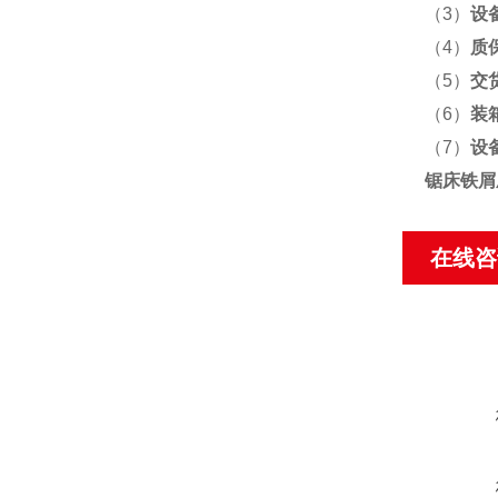
（3）
设
（4）
质
（5）
交
（6）
装
（7）
设
锯床铁屑
在线咨