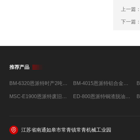
上一篇
下一篇
推荐产品
BM-6320恩派特时产2吨合金钢屑压饼机
BM-4015恩派特铝合金屑压饼机 脱油效果好
MSC-E1900恩派特废旧锂电池极片破碎处理设备
ED-800恩派特铜渣脱油机废铜屑铝屑甩油机
江苏省南通如皋市常青镇常青机械工业园