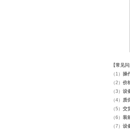
【
常见问
（1）
操
（2）
价
（3）
设
（4）
质
（5）
交
（6）
装
（7）
设