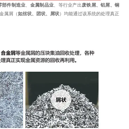
零部件制造业
、
金属制品业
、等行业产出
废
铁屑
、铝屑、铜
金属屑（
如丝状、团状、屑状
）均能通过该系统的处理真正