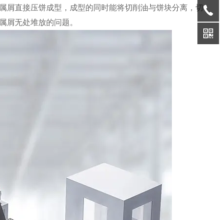
属屑直接压饼成型，成型的同时能将切削油与饼块分离，切
属屑无处堆放的问题。