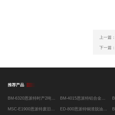
上一篇
下一篇
推荐产品
BM-6320恩派特时产2吨合金钢屑压饼机
BM-4015恩派特铝合金屑压饼机 脱油效果好
MSC-E1900恩派特废旧锂电池极片破碎处理设备
ED-800恩派特铜渣脱油机废铜屑铝屑甩油机