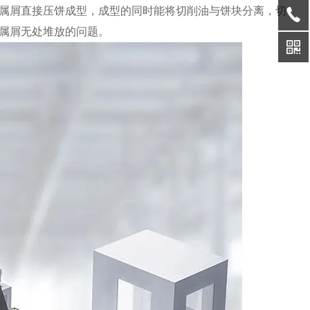
属屑直接压饼成型，成型的同时能将切削油与饼块分离，切
属屑无处堆放的问题。