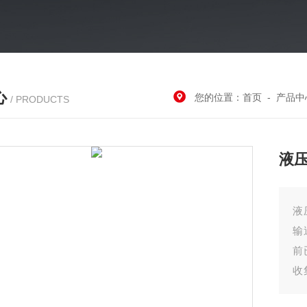
心
您的位置：
首页
-
产品中
/ PRODUCTS
液
液
输
前
收
有