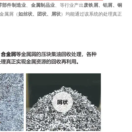
零部件制造业
、
金属制品业
、等行业产出
废
铁屑
、铝屑、铜
金属屑（
如丝状、团状、屑状
）均能通过该系统的处理真正