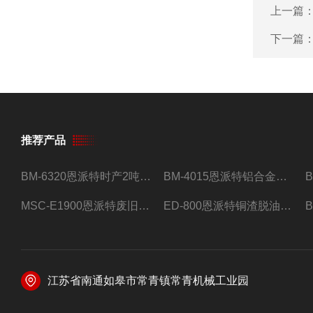
上一篇
下一篇
推荐产品
BM-6320恩派特时产2吨合金钢屑压饼机
BM-4015恩派特铝合金屑压饼机 脱油效果好
MSC-E1900恩派特废旧锂电池极片破碎处理设备
ED-800恩派特铜渣脱油机废铜屑铝屑甩油机
江苏省南通如皋市常青镇常青机械工业园