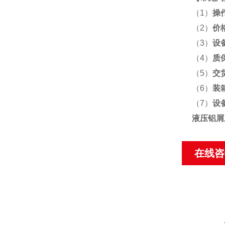
（1）
操
（2）
价
（3）
设
（4）
质
（5）
交
（6）
装
（7）
设
液压铝屑
在线咨