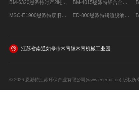
BM-6320恩派特时产2吨合金钢屑压饼机
BM-4015恩派特铝合金屑压饼机 脱油效果好
MSC-E1900恩派特废旧锂电池极片破碎处理设备
ED-800恩派特铜渣脱油机废铜屑铝屑甩油机
江苏省南通如皋市常青镇常青机械工业园
© 2026 恩派特江苏环保产业有限公司(www.enerpat.cn) 版