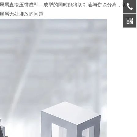
属屑直接压饼成型，成型的同时能将切削油与饼块分离，切
属屑无处堆放的问题。