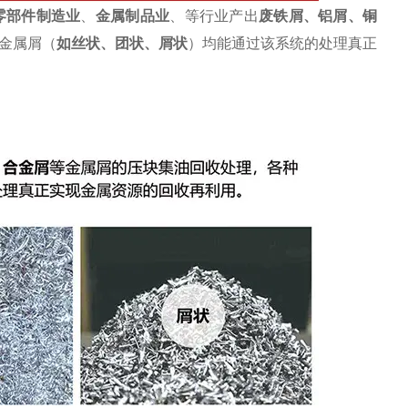
零部件制造业
、
金属制品业
、等行业产出
废
铁屑
、铝屑、铜
金属屑（
如丝状、团状、屑状
）均能通过该系统的处理真正