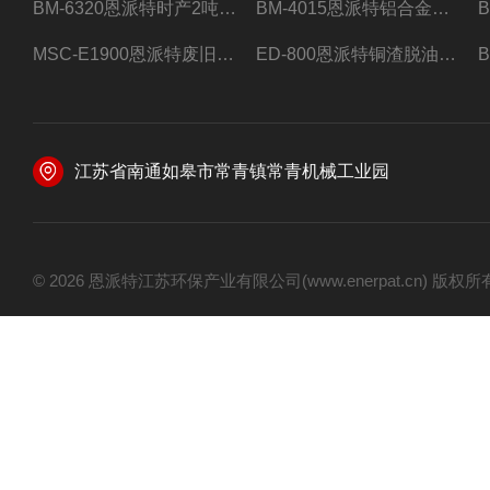
BM-6320恩派特时产2吨合金钢屑压饼机
BM-4015恩派特铝合金屑压饼机 脱油效果好
MSC-E1900恩派特废旧锂电池极片破碎处理设备
ED-800恩派特铜渣脱油机废铜屑铝屑甩油机
江苏省南通如皋市常青镇常青机械工业园
© 2026 恩派特江苏环保产业有限公司(www.enerpat.cn) 版