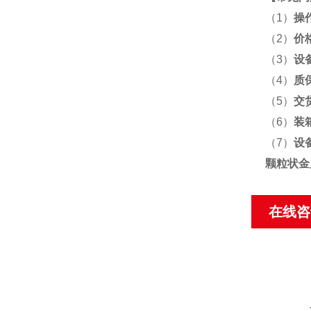
（1）
操
（2）
价
（3）
设
（4）
质
（5）
交
（6）
装
（7）
设
颗粒状金
在线咨