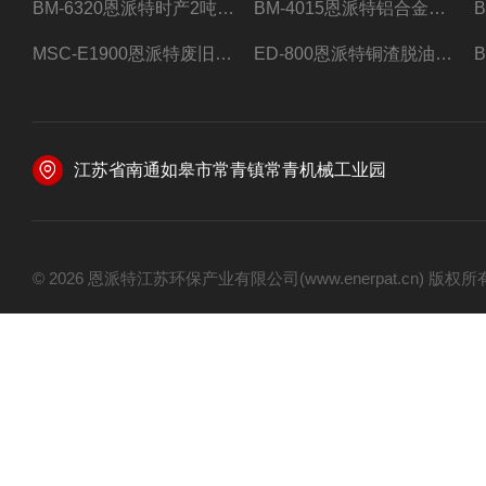
BM-6320恩派特时产2吨合金钢屑压饼机
BM-4015恩派特铝合金屑压饼机 脱油效果好
MSC-E1900恩派特废旧锂电池极片破碎处理设备
ED-800恩派特铜渣脱油机废铜屑铝屑甩油机
江苏省南通如皋市常青镇常青机械工业园
© 2026 恩派特江苏环保产业有限公司(www.enerpat.cn) 版