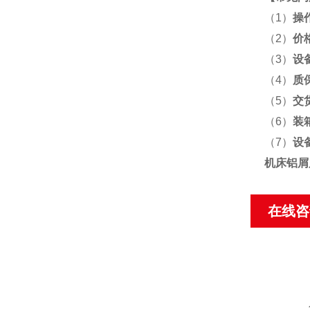
（1）
操
（2）
价
（3）
设
（4）
质
（5）
交
（6）
装
（7）
设
机床铝屑
在线咨