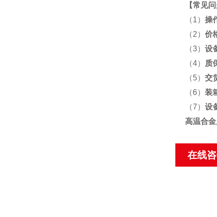
【
常见问
（1）
操
（2）
价
（3）
设
（4）
质
（5）
交
（6）
装
（7）
设
高温合金
在线咨