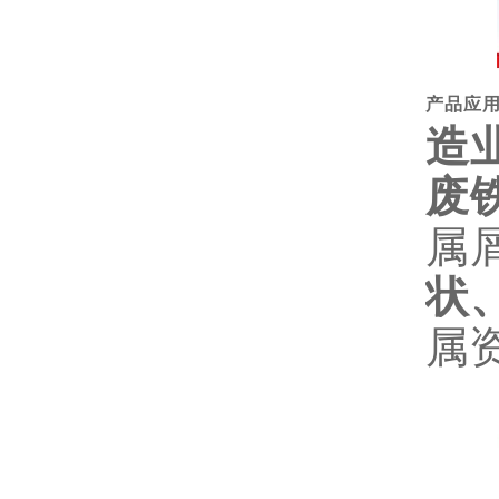
产品应
造
废
属
状
属