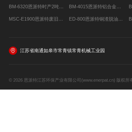
BM-6320恩派特时产2吨合金钢屑压饼机
BM-4015恩派特铝合金屑压饼机 脱油效果好
MSC-E1900恩派特废旧锂电池极片破碎处理设备
ED-800恩派特铜渣脱油机废铜屑铝屑甩油机
江苏省南通如皋市常青镇常青机械工业园
© 2026 恩派特江苏环保产业有限公司(www.enerpat.cn) 版