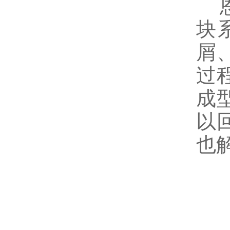
恩
块
屑
过
成
以
也