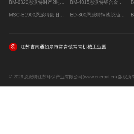
BM-6320恩派特时产2吨合金钢屑压饼机
BM-4015恩派特铝合金屑压饼机 脱油效果好
MSC-E1900恩派特废旧锂电池极片破碎处理设备
ED-800恩派特铜渣脱油机废铜屑铝屑甩油机
江苏省南通如皋市常青镇常青机械工业园
© 2026 恩派特江苏环保产业有限公司(www.enerpat.cn) 版