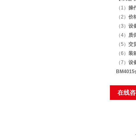
（1）
操
（2）
价
（3）
设
（4）
质
（5）
交
（6）
装
（7）
设
BM40
在线咨