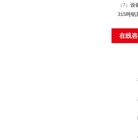
（7）
设
315吨
在线咨