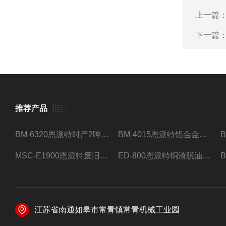
上一篇
下一篇
推荐产品
BM-6320恩派特时产2吨合金钢屑压饼机
BM-4015恩派特铝合金屑压饼机 脱油效果好
MSC-E1900恩派特废旧锂电池极片破碎处理设备
ED-800恩派特铜渣脱油机废铜屑铝屑甩油机
江苏省南通如皋市常青镇常青机械工业园