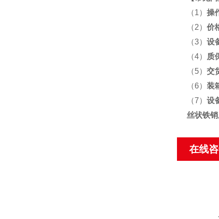
（1）
操
（2）
价
（3）
设
（4）
质
（5）
交
（6）
装
（7）
设
丝状铁销
在线咨