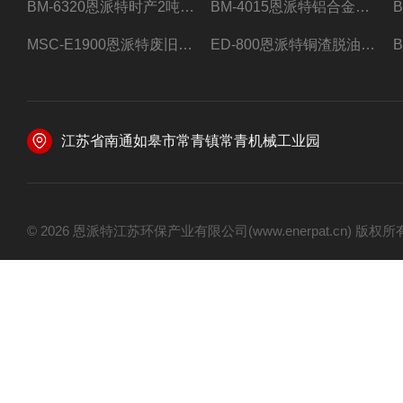
BM-6320恩派特时产2吨合金钢屑压饼机
BM-4015恩派特铝合金屑压饼机 脱油效果好
MSC-E1900恩派特废旧锂电池极片破碎处理设备
ED-800恩派特铜渣脱油机废铜屑铝屑甩油机
江苏省南通如皋市常青镇常青机械工业园
© 2026 恩派特江苏环保产业有限公司(www.enerpat.cn) 版