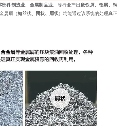
零部件制造业
、
金属制品业
、等行业产出
废
铁屑
、铝屑、铜
金属屑（
如丝状、团状、屑状
）均能通过该系统的处理真正