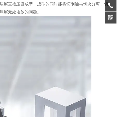
属屑直接压饼成型，成型的同时能将切削油与饼块分离，切
属屑无处堆放的问题。