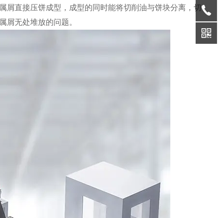
属屑直接压饼成型，成型的同时能将切削油与饼块分离，切
属屑无处堆放的问题。