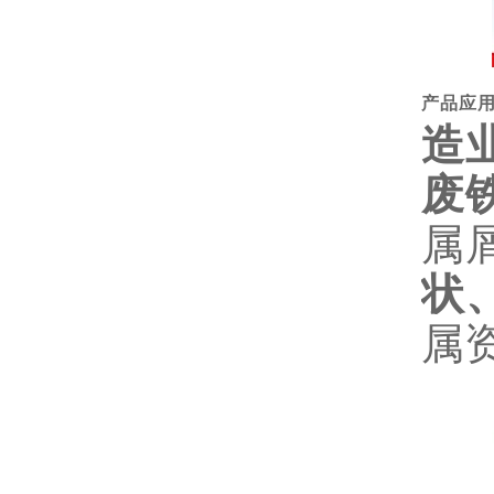
产品应
造
废
属
状
属