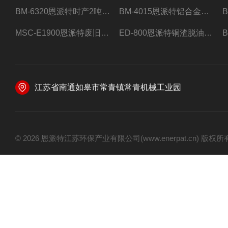
BM-6320恩派特时产2吨合金钢屑压饼机
BM-4015恩派特铝合金屑压饼机 脱油效果好
MSC-E1900恩派特废旧锂电池极片破碎处理设备
ED-800恩派特铜渣脱油机废铜屑铝屑甩油机
江苏省南通如皋市常青镇常青机械工业园
© 2026 恩派特江苏环保产业有限公司(www.enerpat.cn) 版