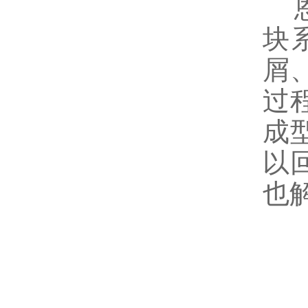
恩
块
屑
过
成
以
也