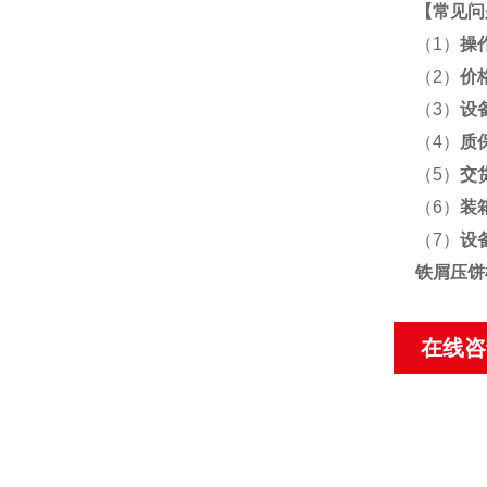
【
常见问
（1）
操
（2）
价
（3）
设
（4）
质
（5）
交
（6）
装
（7）
设
铁屑压饼
在线咨