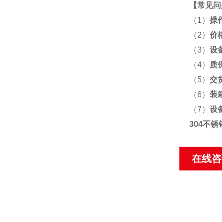
【
常见问
（1）
操
（2）
价
（3）
设
（4）
质
（5）
交
（6）
装
（7）
设
304不
在线咨