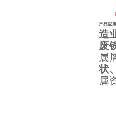
产品应
造
废
属
状
属