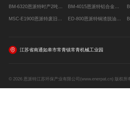
BM-6320恩派特时产2吨合金钢屑压饼机
BM-4015恩派特铝合金屑压饼机 脱油效果好
MSC-E1900恩派特废旧锂电池极片破碎处理设备
ED-800恩派特铜渣脱油机废铜屑铝屑甩油机
江苏省南通如皋市常青镇常青机械工业园
© 2026 恩派特江苏环保产业有限公司(www.enerpat.cn) 版