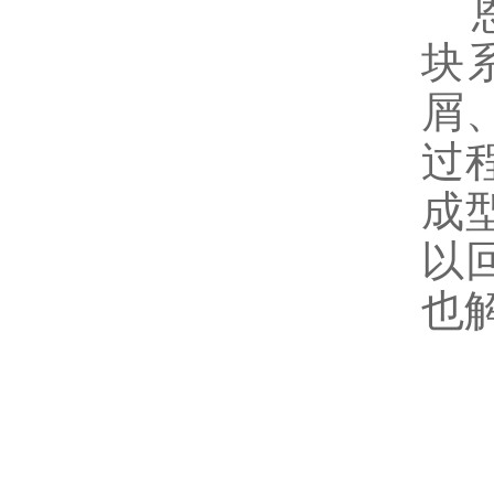
恩
块
屑
过
成
以
也