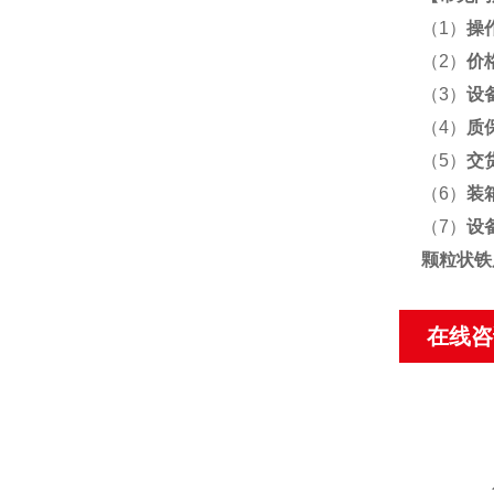
（1）
操
（2）
价
（3）
设
（4）
质
（5）
交
（6）
装
（7）
设
颗粒状铁
在线咨