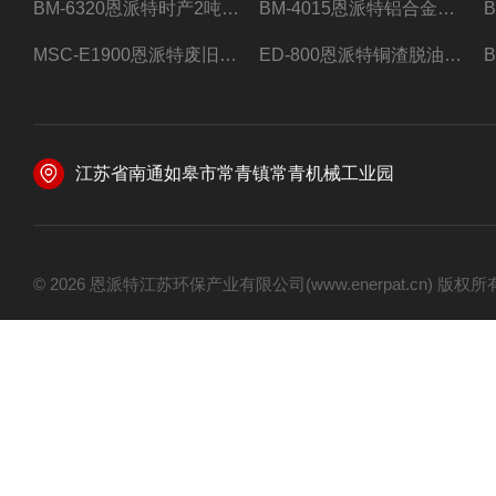
BM-6320恩派特时产2吨合金钢屑压饼机
BM-4015恩派特铝合金屑压饼机 脱油效果好
MSC-E1900恩派特废旧锂电池极片破碎处理设备
ED-800恩派特铜渣脱油机废铜屑铝屑甩油机
江苏省南通如皋市常青镇常青机械工业园
© 2026 恩派特江苏环保产业有限公司(www.enerpat.cn) 版