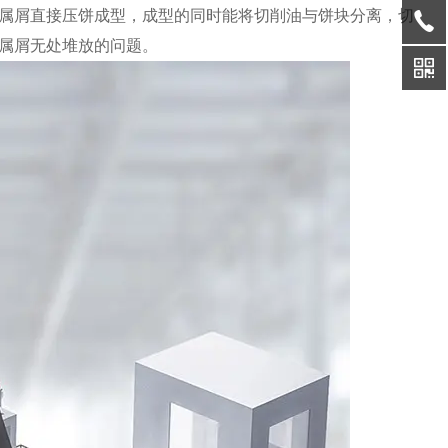
属屑直接压饼成型，成型的同时能将切削油与饼块分离，切
属屑无处堆放的问题。