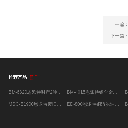
上一篇
下一篇
推荐产品
BM-6320恩派特时产2吨合金钢屑压饼机
BM-4015恩派特铝合金屑压饼机 脱油效果好
MSC-E1900恩派特废旧锂电池极片破碎处理设备
ED-800恩派特铜渣脱油机废铜屑铝屑甩油机