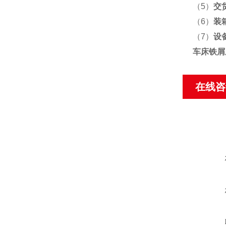
（5）
交
（6）
装
（7）
设
车床铁屑
在线咨