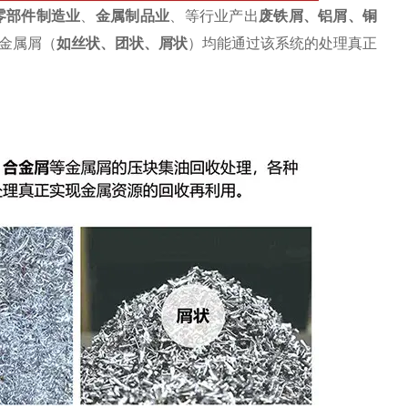
零部件制造业
、
金属制品业
、等行业产出
废
铁屑
、
铝屑
、铜
金属屑（
如丝状、团状、屑状
）均能通过该系统的处理真正