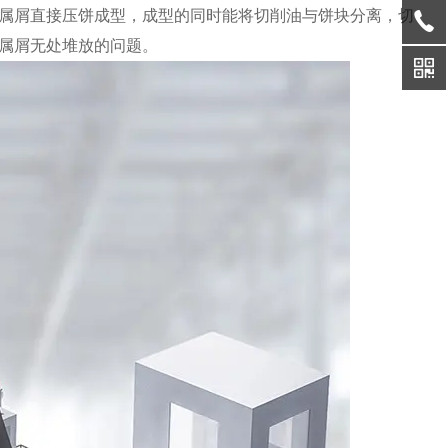
属屑直接压饼成型，成型的同时能将切削油与饼块分离，切
属屑无处堆放的问题。