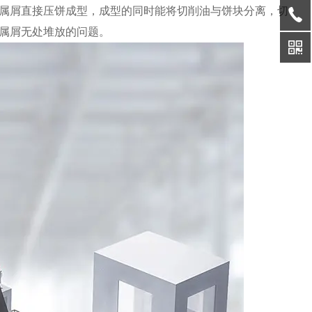
属屑直接压饼成型，成型的同时能将切削油与饼块分离，切
属屑无处堆放的问题。