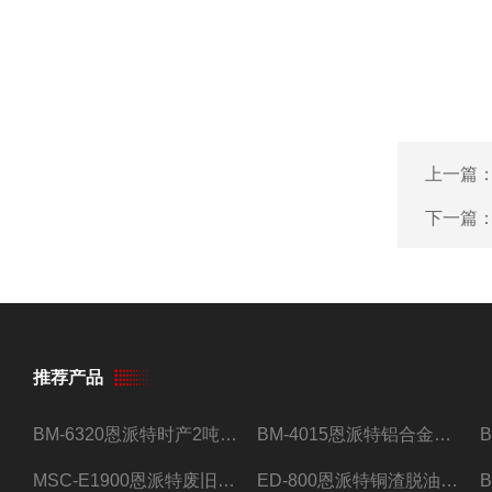
上一篇
下一篇
推荐产品
BM-6320恩派特时产2吨合金钢屑压饼机
BM-4015恩派特铝合金屑压饼机 脱油效果好
MSC-E1900恩派特废旧锂电池极片破碎处理设备
ED-800恩派特铜渣脱油机废铜屑铝屑甩油机