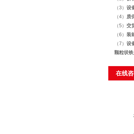
（3）
设
（4）
质
（5）
交
（6）
装
（7）
设
颗粒状铁
在线咨