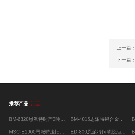
上一篇
下一篇
推荐产品
BM-6320恩派特时产2吨合金钢屑压饼机
BM-4015恩派特铝合金屑压饼机 脱油效果好
MSC-E1900恩派特废旧锂电池极片破碎处理设备
ED-800恩派特铜渣脱油机废铜屑铝屑甩油机