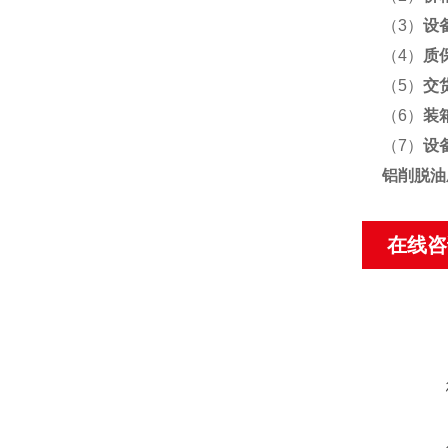
（3）
设
（4）
质
（5）
交
（6）
装
（7）
设
铝削脱油
在线咨