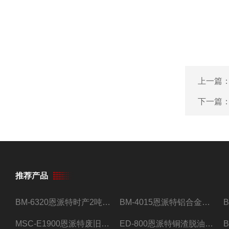
上一篇
下一篇
推荐产品
BM-6320恩派特时产2吨合金钢屑压饼机
BM-4015恩派特铝合金屑压饼机 脱油效果好
MSC-E1900恩派特废旧锂电池极片破碎处理设备
ED-800恩派特铜渣脱油机废铜屑铝屑甩油机