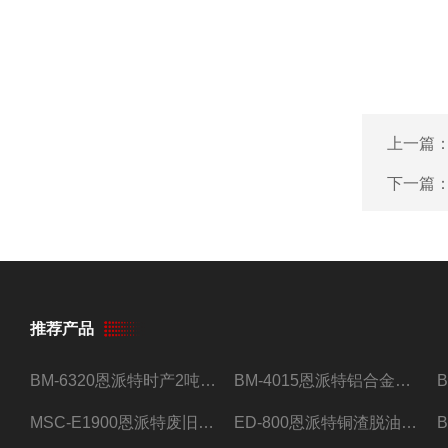
上一篇
下一篇
推荐产品
BM-6320恩派特时产2吨合金钢屑压饼机
BM-4015恩派特铝合金屑压饼机 脱油效果好
MSC-E1900恩派特废旧锂电池极片破碎处理设备
ED-800恩派特铜渣脱油机废铜屑铝屑甩油机