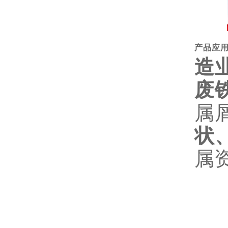
产品应
造
废
属
状
属