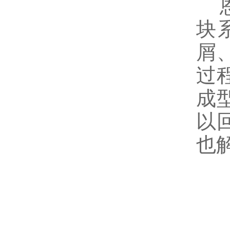
恩
块
屑
过
成
以
也